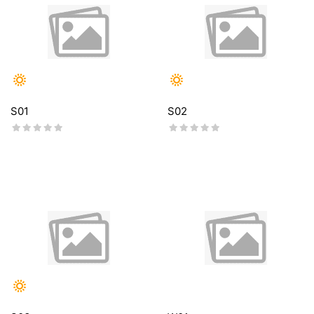
S01
S02